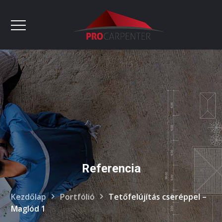
Referencia
Kezdőlap
Portfólió
Tetőfelújítás cseréppel –
Maglód 1