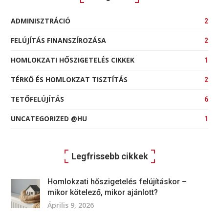
ADMINISZTRÁCIÓ
2
FELÚJÍTÁS FINANSZÍROZÁSA
2
HOMLOKZATI HŐSZIGETELÉS CIKKEK
1
TÉRKŐ ÉS HOMLOKZAT TISZTÍTÁS
2
TETŐFELÚJÍTÁS
6
UNCATEGORIZED @HU
1
Legfrissebb cikkek
Homlokzati hőszigetelés felújításkor –
mikor kötelező, mikor ajánlott?
Április 9, 2026