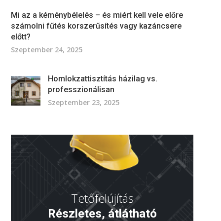
Mi az a kéménybélelés – és miért kell vele előre
számolni fűtés korszerűsítés vagy kazáncsere
előtt?
Szeptember 24, 2025
Homlokzattisztítás házilag vs.
professzionálisan
Szeptember 23, 2025
Tetőfelújítás
Részletes, átlátható