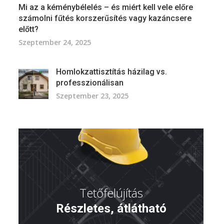
Mi az a kéménybélelés – és miért kell vele előre
számolni fűtés korszerűsítés vagy kazáncsere
előtt?
Szeptember 24, 2025
Homlokzattisztítás házilag vs.
professzionálisan
Szeptember 23, 2025
Tetőfelújítás
Részletes, átlátható