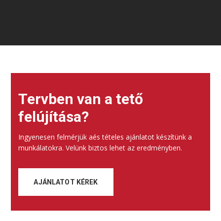
Footer Home 1
Tervben van a tető
felújítása?
Ingyenesen felmérjük aés tételes ajánlatot készítünk a
munkálatokra. Velünk biztos lehet az eredményben.
AJÁNLATOT KÉREK