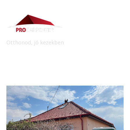
Otthonod, jó kezekben
Referenciák