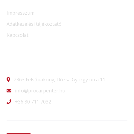
Tájékoztatók
Impresszum
Adatkezelési tájékoztató
Kapcsolat
Kapcsolat
2363 Felsőpakony, Dózsa György utca 11.
info@procarpenter.hu
+36 30 711 7032