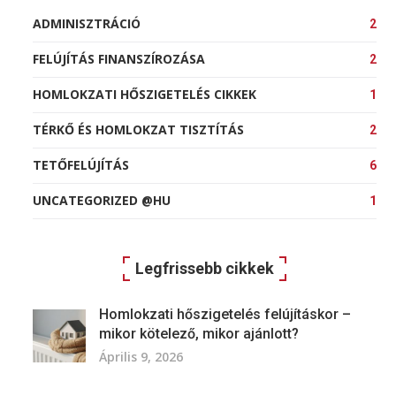
ADMINISZTRÁCIÓ
2
FELÚJÍTÁS FINANSZÍROZÁSA
2
HOMLOKZATI HŐSZIGETELÉS CIKKEK
1
TÉRKŐ ÉS HOMLOKZAT TISZTÍTÁS
2
TETŐFELÚJÍTÁS
6
UNCATEGORIZED @HU
1
Legfrissebb cikkek
Homlokzati hőszigetelés felújításkor –
mikor kötelező, mikor ajánlott?
Április 9, 2026