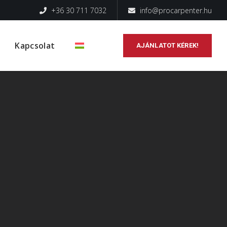
+36 30 711 7032
info@procarpenter.hu
Kapcsolat
AJÁNLATOT KÉREK!