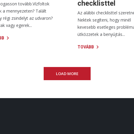
checklisttel
logasson tovább.Vízfoltok
k a mennyezeten? Talált
Az alábbi checklisttel szeret
 régi zsindelyt az udvaron?
Nektek segíteni, hogy minél
k vagy egerek...
kevesebb esetleges problém
ütközzetek a benyújtás...
BB
TOVÁBB
LOAD MORE