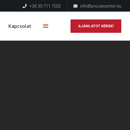
+36 30 711 7032
info@procarpenter.hu
Kapcsolat
AJÁNLATOT KÉREK!