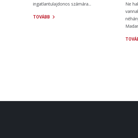
ingatlantulajdonos számára...
Ne ha
vanna
TOVÁBB
néhány
Madara
TOVÁ