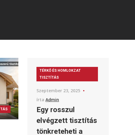
TÉRKŐ ÉS HOMLOKZAT
TISZTÍTÁS
Szeptember 23, 2025
írta
Admin
Egy rosszul
ÍTÁS
elvégzett tisztítás
tönkreteheti a