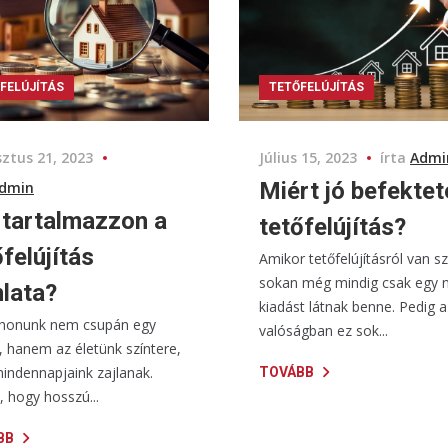
FELÚJÍTÁS
TETŐFELÚJÍTÁS
ztus 21, 2023
Július 15, 2023
írta
Admi
Miért jó befektet
dmin
 tartalmazzon a
tetőfelújítás?
őfelújítás
Amikor tetőfelújításról van s
sokan még mindig csak egy 
nlata?
kiadást látnak benne. Pedig a
thonunk nem csupán egy
valóságban ez sok...
, hanem az életünk színtere,
indennapjaink zajlanak.
TOVÁBB
 hogy hosszú...
BB