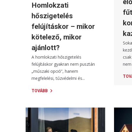
el
Homlokzati
fű
hőszigetelés
ko
felújításkor – mikor
ka
kötelező, mikor
Soka
ajánlott?
kezd
csak
A homlokzati hőszigetelés
nem 
felújításkor gyakran nem pusztán
„műszaki opció”, hanem
TOV
megfelelési, tűzvédelmi és...
TOVÁBB