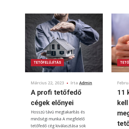
TETŐFELÚJÍTÁS
TETŐ
Március 22, 2023
írta
Admin
Febru
A profi tetőfedő
11 
cégek előnyei
kell
Hosszú távú megtakarítás és
meg
minőségi munka A megfelelő
tet
tetőfedő cég kiválasztása sok