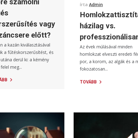
őre számolni
írta
Admin
tés
Homlokzattisztít
rszerűsítés vagy
házilag vs.
záncsere előtt?
professzionálisa
n a kazán kiválasztásával
Az évek múlásával minden
ik a fűtéskorszerűsítést, és
homlokzat elveszti eredeti fé
 utána derül ki: a kémény
por, a korom, az algák és a
felel meg...
fokozatosan...
ÁBB
TOVÁBB