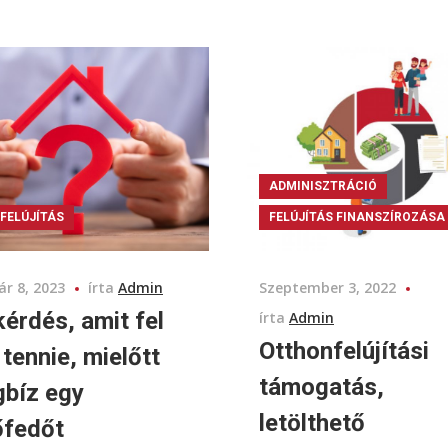
ADMINISZTRÁCIÓ
FELÚJÍTÁS
FELÚJÍTÁS FINANSZÍROZÁSA
ár 8, 2023
írta
Admin
Szeptember 3, 2022
kérdés, amit fel
írta
Admin
Otthonfelújítási
 tennie, mielőtt
támogatás,
bíz egy
letölthető
őfedőt