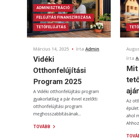
ADMINISZTRÁCIÓ
FELÚJÍTÁS FINANSZÍROZÁSA
TETŐFELÚJÍTÁS
TETŐ
Március 14, 2025
írta
Admin
Augus
Vidéki
írta
A
Mit
Otthonfelújítási
tet
Program 2025
ajá
A Vidéki otthonfelújítási program
gyakorlatilag a pár évvel ezelőtti
Az ot
otthonfelújítási program
épület
meghosszabbításának...
ahol m
Ahhoz,
TOVÁBB
TOVÁ