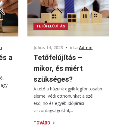
TETŐFELÚJÍTÁS
n
Július 14, 2023
írta
Admin
és a
Tetőfelújítás –
mikor, és miért
zó,
szükséges?
nagy
A tető a házunk egyik legfontosabb
eleme. Védi otthonunkat a szél,
eső, hó és egyéb időjárási
viszontagságoktól,...
TOVÁBB