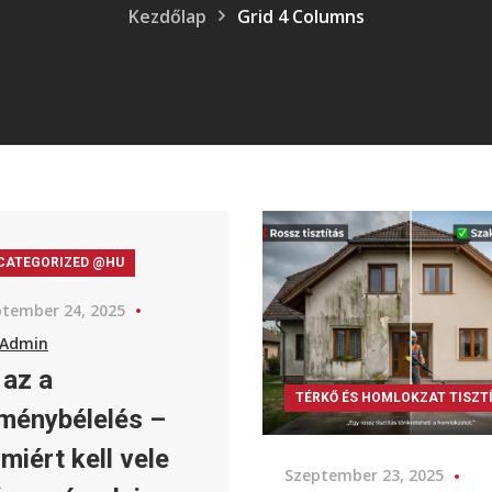
Kezdőlap
Grid 4 Columns
CATEGORIZED @HU
tember 24, 2025
Admin
 az a
TÉRKŐ ÉS HOMLOKZAT TISZT
ménybélelés –
miért kell vele
Szeptember 23, 2025