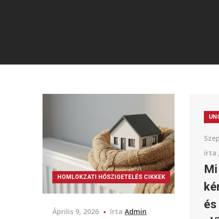
UN
Szep
írta
Mi
HOMLOKZATI HŐSZIGETELÉS CIKKEK
ké
és 
Április 9, 2026
írta
Admin