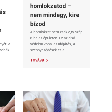
homlokzatod –
ás
nem mindegy, kire
bízod
n
A homlokzat nem csak egy szép
ruha az épületen. Ez az első
védelmi vonal az időjárás, a
nyét: a
szennyeződések és a...
 mohák
TOVÁBB